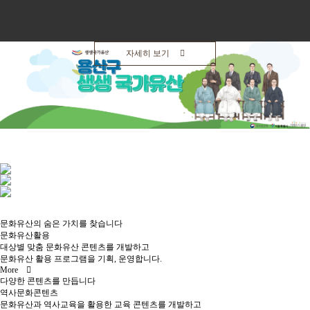
메인
소개
역사문화콘텐츠
문화유산활용
역사문화콘텐츠
자세히 보기
교육
역사문화교육콘텐츠
사회서비스
교재/교구
공지/소식
진행 프로그램
신청문의
교육
사이트맵
Previous
Next
살아있는 역사교육
학년별 추천기행
주제별 실내수업
학교와 함께
사회서비스
문화유산의 숨은 가치를 찾습니다
문화유산활용
대상별 맞춤 문화유산 콘텐츠를 개발하고
사회적기업
문화유산 활용 프로그램을 기획, 운영합니다.
사업실적
More
다양한 콘텐츠를 만듭니다
역사문화콘텐츠
공지/소식
문화유산과 역사교육을 활용한 교육 콘텐츠를 개발하고