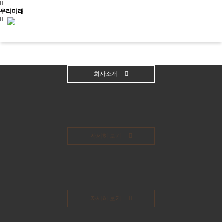
우리미래
신청문의
회사소개
사이트맵
소개
우리가만드는미래
자세히 보기
사업소개
교육
걸어온길
소개
살아있는 역
사회서
오시는길
문화유산활
역사문화콘텐
우리가만드
사교육
비스
공지/
용
츠
는미래
학년별 추천
사회적
소식
진행 프로
문화유산활
역사문화교육
사업소개
기행
기업
공지
그램
문화유산활용
용사업
콘텐츠
걸어온길
주제별 실내
사업실
소식
사업실적
교재/교구
오시는길
수업
적
자세히 보기
학교와 함께
문화유산활용사업
사업실적