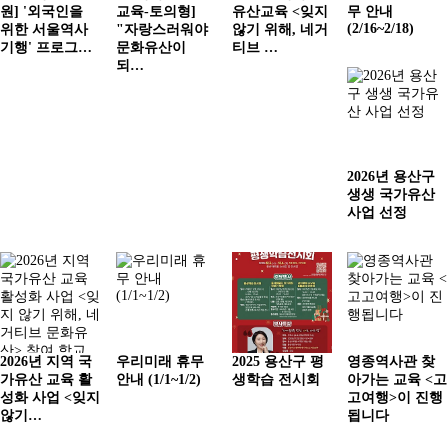
원] '외국인을
교육-토의형]
유산교육 <잊지
무 안내
(2/16~2/18)
위한 서울역사
"자랑스러워야
않기 위해, 네거
기행' 프로그…
문화유산이
티브 …
되…
2026년 용산구
생생 국가유산
사업 선정
2026년 지역 국
우리미래 휴무
2025 용산구 평
영종역사관 찾
가유산 교육 활
안내 (1/1~1/2)
생학습 전시회
아가는 교육 <고
성화 사업 <잊지
고여행>이 진행
않기…
됩니다