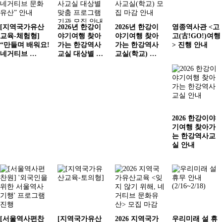
교육
[지역국가유산
2026년 한강이
2026년 한강이
영종역사관 <고
교육-체험형]
야기여행 찾아
야기여행 찾아
고(古!GO!)여행
“만들며 배워요!
가는 한강역사
가는 한강역사
> 진행 안내
사회서비스
네거티브 …
교실 대상별 …
교실(학교) …
공지/소식
2026 한강이야
기여행 찾아가
진행 프로그램
는 한강역사교
실 안내
[서울역사편찬
[지역국가유산
2026 지역국가
우리미래 설 휴