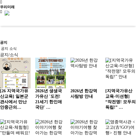
우리미래
신청문의
공지
공지
소식
공지/소식
사이트맵
소개
교육
문화유산활용
[26 지역국가유
2026년 생생국
2026년 한강역
[지역국가유산
소개
살아있는 역
사회서
산교육] 일본군
가유산 '도전!
사탐방 안내
교육-미션형]
문화유산활
역사문화콘텐
우리가만드
사교육
비스
공지/
관사에서 만난
21세기 한인애
“작전명! 모두의
용
츠
는미래
학년별 추천
사회적
소식
진행 프로
안중근의…
국단' …
독립!” …
문화유산활
역사문화교육
사업소개
기행
기업
공지
그램
용사업
콘텐츠
걸어온길
주제별 실내
사업실
소식
역사문화콘텐츠
사업실적
교재/교구
오시는길
수업
적
학교와 함께