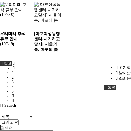
우리미래 추석
[마포여성동행
휴무 안내
센터-내가하고
(10/3~9)
말지] 서울의
봄, 마포의 봄
검색
초기화
1
날짜순
2
조회순
3
4
정렬
5
Search