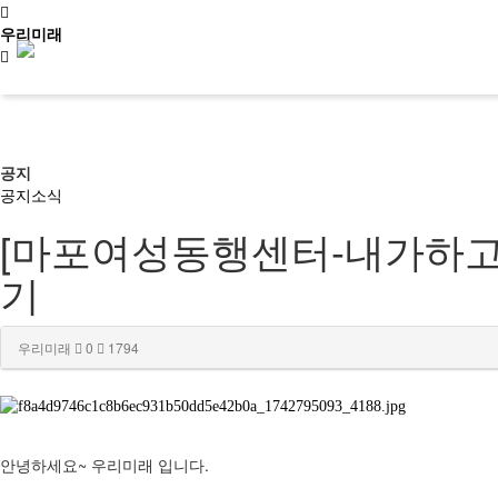
우리미래
신청문의
공지
공지
소식
[마포여성동행센터-내가하고
사이트맵
소개
기
문화유산활용
우리미래
0
1794
역사문화콘텐츠
~
.
안녕하세요
우리미래 입니다