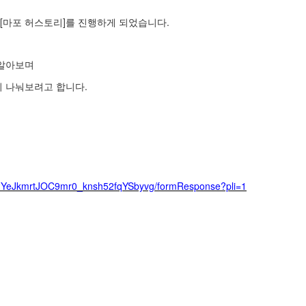
[
]
.
마포 허스토리
를 진행하게 되었습니다
 알아보며
.
기
나눠보려고
합니다
JYeJkmrtJOC9mr0_knsh52fqYSbyvg/formResponse?pli=1