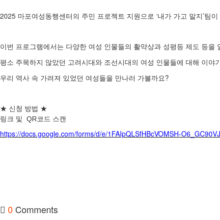
교육
2025
‘
’
마포여성동행센터의 주민 프로젝트 지원으로
내가 가고 말지
팀이
이번 프로그램에서는 다양한 여성 인물들의 활약상과 성평등 제도 등을
사회서비스
평소
주목하지
않았던 고려시대와
조선시대의
여성
인물들에
대해
이야
?
우리 역사 속 가려져 있었던 여성들을 만나러 가볼까요
공지/소식
★ 신청 방법 ★
링크 및 QR코드 스캔
https://docs.google.com/forms/d/e/1FAIpQLSfHBcVOMSH-O6_GC90V
진행 프로그램
0
Comments