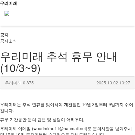
우리미래
공지
신청문의
공지
소식
우리미래 추석 휴무 안내
(10/3~9)
사이트맵
소개
우리미래
0
875
2025.10.02 10:27
문화유산활용
우리미래는 추석 연휴를 맞이하여 개천절인 10월 3일부터 9일까지 쉬어
갑니다.
역사문화콘텐츠
휴무 기간동안 문의 답변 및 상담이 어려우며,
우리미래 이메일 (woorimirae11@hanmail.net)로 문의사항을 남겨주시
면 10월 10일 금요일부터 순차적으로 답변드리겠습니다.