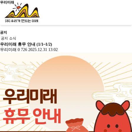
우리미래
공지
신청문의
공지
소식
우리미래 휴무 안내 (1/1~1/2)
우리미래
0
726
2025.12.31 13:02
사이트맵
소개
우리가만드는미래
사업소개
교육
걸어온길
소개
살아있는 역
사회서
오시는길
문화유산활
역사문화콘텐
우리가만드
사교육
비스
공지/
용
츠
는미래
학년별 추천
사회적
소식
진행 프로
문화유산활
역사문화교육
사업소개
기행
기업
공지
그램
문화유산활용
용사업
콘텐츠
걸어온길
주제별 실내
사업실
소식
사업실적
교재/교구
오시는길
수업
적
학교와 함께
문화유산활용사업
사업실적