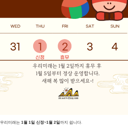
메인
소개
문화유산활용
역사문화콘텐츠
역사문화콘텐츠
교육
사회서비스
역사문화교육콘텐츠
공지/소식
교재/교구
진행 프로그램
신청문의
사이트맵
교육
공지
소식
살아있는 역사교육
학년별 추천기행
주제별 실내수업
학교와 함께
사회서비스
사회적기업
사업실적
공지/소식
우리미래는
1월 1일 신정~1월 2일
까지 쉽니다.