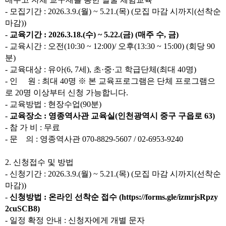
-
모집기간
: 2026.3.9.(
월
) ~ 5.21.(
목
) (
모집 마감 시까지
(
선착순
마감
))
-
교육기간
: 2026.3.18.(
수
) ~ 5.22.(
금
) (
매주 수
,
금
)
-
교육시간
:
오전
(10:30 ~ 12:00)/
오후
(13:30 ~ 15:00) (
회당
90
분
)
-
교육대상
:
유아
(6, 7
세
),
초
·
중
·
고 학급단체
(
최대
40
명
)
-
인 원
:
최대
40
명
※
본 교육프로그램은 단체 프로그램으
로
20
명 이상부터 신청 가능합니다
.
-
교육방법
:
현장수업
(90
분
)
-
교육장소
:
영종역사관 교육실
(
인천광역시 중구 구읍로
63)
-
참 가 비
:
무료
-
문 의
:
영종역사관
070-8829-5607 / 02-6953-9240
2.
신청접수 및 방법
-
신청기간
: 2026.3.9.(
월
) ~ 5.21.(
목
) (
모집 마감 시까지
(
선착순
마감
))
-
신청방법
:
온라인 선착순 접수 (
https://forms.gle/izmrjsRpzy
2cuSCB8
)
-
일정 확정 안내
:
신청자에게 개별 문자