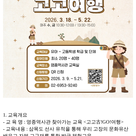
1.
교육개요
-
교 육 명
:
영종역사관 찾아가는 교육
<
고고
古
!GO!
여행
>
-
교육내용
:
삼목도 선사 유적을 통해 우리 고장의 문화유산
배우고 자체 교구재를 통한 발굴 체험교육