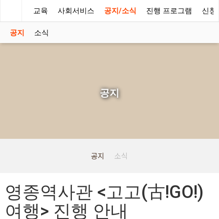
우리미래
화콘텐츠
교육
사회서비스
공지/소식
진행 프로그램
신청
공지
소식
공지
공지
소식
영종역사관 <고고(古!GO!)
여행> 진행 안내