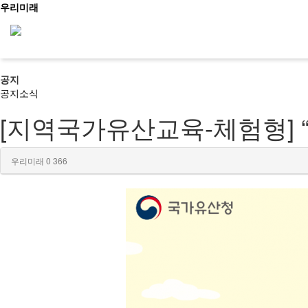
우리미래
공지
신청문의
공지
소식
[지역국가유산교육-체험형] 
사이트맵
소개
우리미래
0
366
문화유산활용
역사문화콘텐츠