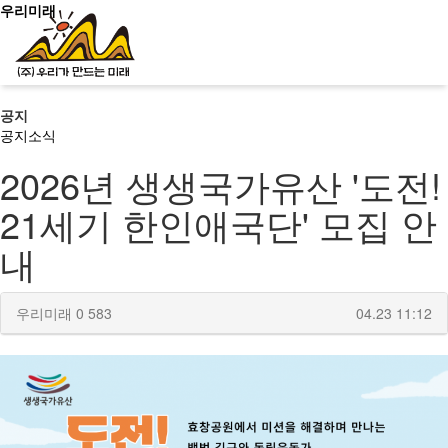
우리미래
공지
신청문의
공지
소식
2026년 생생국가유산 '도전!
21세기 한인애국단' 모집 안
사이트맵
소개
내
문화유산활용
우리미래
0
583
04.23 11:12
역사문화콘텐츠