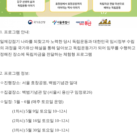
1.
프로그램 안내
:
일제강점기 나라를 되찾고자 노력한 당시 독립운동과 대한민국 임시정부 수립
의 과정을 국가유산 해설을 통해 알아보고 독립운동가가 되어 임무를 수행하고
정해진 장소에 독립자금을 전달하는 체험형 프로그램
2.
프로그램 정보
:
ㅇ진행장소
:
서울 효창공원
,
백범기념관 일대
ㅇ집결장소
:
백범기념관 앞
(
서울시 용산구 임정로
26)
ㅇ일정
: 5
월
~ 6
월
(
매주 토요일 운영
)
(1
차시
) 5
월
9
일 토요일
10~12
시
(2
차시
) 5
월
16
일 토요일
10~12
시
(3
차시
) 5
월
30
일 토요일
10~12
시