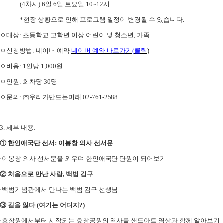
(4
차시
) 6
일
6
일 토요일
10~12
시
*
현장 상황으로 인해 프로그램 일정이 변경될 수 있습니다
.
ㅇ대상
:
초등학교 고학년 이상 어린이 및 청소년
,
가족
ㅇ신청방법
:
네이버 예약
네이버 예약 바로가기
(
클릭
)
ㅇ비용
: 1
인당
1,000
원
ㅇ인원
:
회차당
30
명
ㅇ문의
:
㈜
우리가만드는미래
02-761-2588
3.
세부 내용
:
①
한인애국단 선서
:
이봉창 의사 선서문
·
이봉창 의사 선서문을 외우며 한인애국단 단원이 되어보기
②
처음으로 만난 사람
,
백범 김구
·
백범기념관에서 만나는 백범 김구 선생님
③
길을 잃다
(
여기는 어디지
?)
·
효창원에서부터 시작되는 효창공원의 역사를 샌드아트 영상과 함께 알아보기