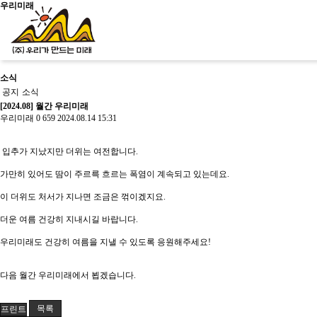
우리미래
소식
신청문의
공지
소식
[2024.08] 월간 우리미래
우리미래
0
659
2024.08.14 15:31
사이트맵
소개
입추가 지났지만 더위는 여전합니다.
가만히 있어도 땀이 주르륵 흐르는 폭염이 계속되고 있는데요.
이 더위도 처서가 지나면 조금은 꺾이겠지요.
소개
교육
문화유산활용
더운 여름 건강히 지내시길 바랍니다.
우리가만드는미래
문화유산활용
역사문화콘텐츠
살아있는 역사교육
사회
사업소개
문화유산활용사업
역사문화교육콘텐츠
학년별 추천기행
사회
우리미래도 건강히 여름을 지낼 수 있도록 응원해주세요!
걸어온길
사업실적
교재/교구
주제별 실내수업
사업
오시는길
학교와 함께
역사문화콘텐츠
다음 월간 우리미래에서 뵙겠습니다.
목록
프린트