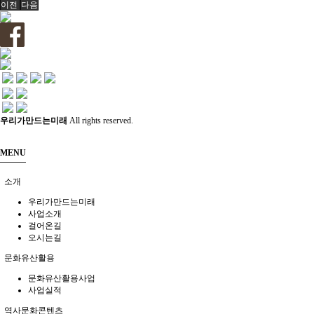
이전
다음
교육
사회서비스
우리가만드는미래
All rights reserved.
공지/소식
MENU
소개
진행 프로그램
우리가만드는미래
사업소개
걸어온길
오시는길
문화유산활용
문화유산활용사업
사업실적
역사문화콘텐츠