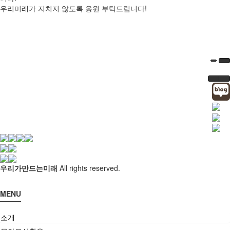
사업실적
신청문의
우리미래가 지치지 않도록 응원 부탁드립니다!
사이트맵
공지
역사문화콘텐츠
소식
역사문화교육콘텐츠
교재/교구
교육
살아있는 역사교육
학년별 추천기행
주제별 실내수업
학교와 함께
우리가만드는미래
All rights reserved.
사회서비스
MENU
사회적기업
사업실적
소개