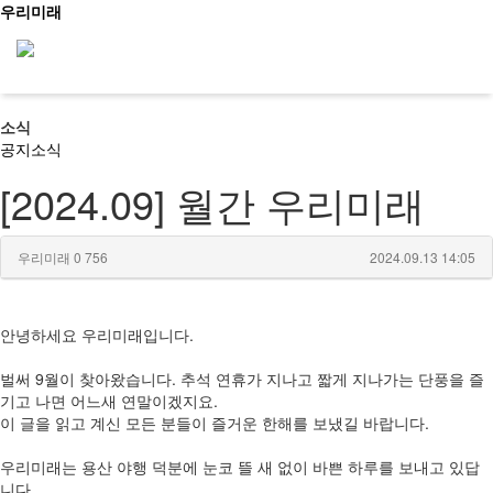
우리미래
소식
신청문의
공지
소식
[2024.09] 월간 우리미래
사이트맵
소개
우리미래
0
756
2024.09.13 14:05
우리가만드는미래
사업소개
메인
안녕하세요 우리미래입니다.
걸어온길
소개
오시는길
문화유산활용
벌써 9월이 찾아왔습니다. 추석 연휴가 지나고 짧게 지나가는 단풍을 즐
역사문화콘텐츠
기고 나면 어느새 연말이겠지요.
교육
문화유산활용
이 글을 읽고 계신 모든 분들이 즐거운 한해를 보냈길 바랍니다.
사회서비스
공지/소식
우리미래는 용산 야행 덕분에 눈코 뜰 새 없이 바쁜 하루를 보내고 있답
문화유산활용사업
진행 프로그램
니다.