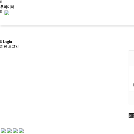
우리미래
신청문의
Login
회원 로그인
사이트맵
소개
우리가만드는미래
사업소개
소개
교육
걸어온길
우리가만드는미래
문화유산활용
역사문화콘텐츠
살아있는 역사교육
사회
오시는길
사업소개
문화유산활용사업
역사문화교육콘텐츠
학년별 추천기행
사회
걸어온길
사업실적
교재/교구
주제별 실내수업
사업
오시는길
학교와 함께
문화유산활용
메
메인
문화유산활용사업
소개
사업실적