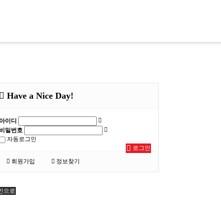
Have a Nice Day!
아이디
비밀번호
자동로그인
로그인
서비스
공지/소식
회원가입
정보찾기
적기업
공지
진행 프로그램
실적
소식
인으로