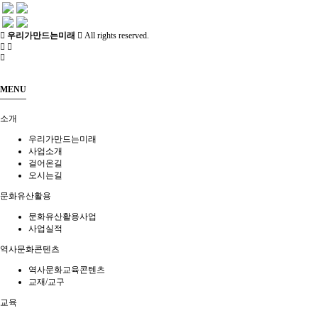
문화유산활용
역사문화콘텐츠
교육
역사문화콘텐츠
우리가만드는미래
All rights reserved.
사회서비스
공지/소식
진행 프로그램
역사문화교육콘텐츠
신청문의
교재/교구
사이트맵
MENU
교육
소개
우리가만드는미래
살아있는 역사교육
사업소개
학년별 추천기행
걸어온길
주제별 실내수업
오시는길
학교와 함께
문화유산활용
문화유산활용사업
사회서비스
사업실적
역사문화콘텐츠
사회적기업
사업실적
역사문화교육콘텐츠
교재/교구
교육
공지/소식