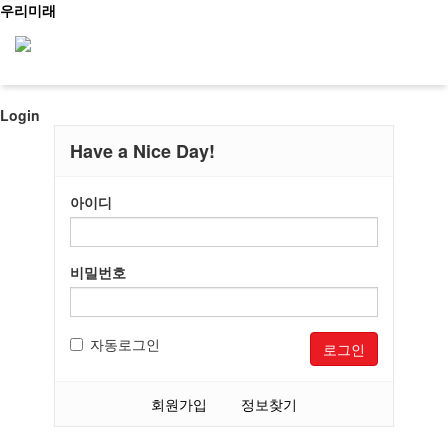
우리미래
Login
신청문의
Have a Nice Day!
아이디
사이트맵
소개
우리가만드는미래
비밀번호
사업소개
메인
걸어온길
소개
오시는길
문화유산활용
자동로그인
로그인
역사문화콘텐츠
교육
문화유산활용
사회서비스
회원가입
정보찾기
공지/소식
문화유산활용사업
진행 프로그램