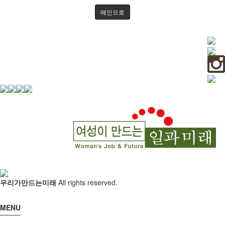
사업실적
신청문의
메인으로
사이트맵
역사문화콘텐츠
역사문화교육콘텐츠
교재/교구
교육
살아있는 역사교육
학년별 추천기행
주제별 실내수업
학교와 함께
사회서비스
우리가만드는미래
All rights reserved.
사회적기업
MENU
사업실적